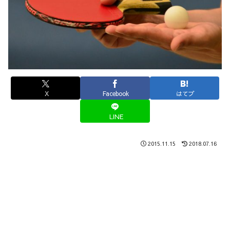
X
Facebook
はてブ
LINE
2015.11.15
2018.07.16