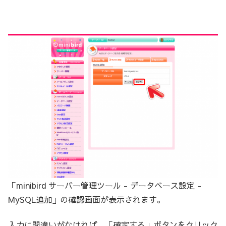
「minibird サーバー管理ツール - データベース設定 -
MySQL追加」の確認画面が表示されます。
入力に間違いがなければ、「確定する」ボタンをクリック