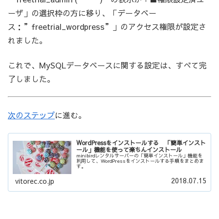
ーザ」の選択枠の方に移り、「データベー
ス：”freetrial_wordpress”」のアクセス権限が設定さ
れました。
これで、MySQLデータベースに関する設定は、すべて完
了しました。
次のステップ
に進む。
WordPressをインストールする 「簡単インスト
ール」機能を使って楽ちんインストール
minibirdレンタルサーバーの「簡単インストール」機能を
利用して、WordPressをインストールする手順をまとめま
す。
2018.07.15
vitorec.co.jp