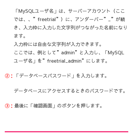
「MySQLユーザ名」は、サーバーアカウント（ここ
では、、”freetrial”）に、アンダーバー”_”が続
き、入力枠に入力した文字列がつながった名前になり
ます。
入力枠には自由な文字列が入力できます。
ここでは、例として”admin”と入力し、「MySQL
ユーザ名」を”freetrial_admin”にします。
②：
「データベースパスワード」を入力します。
データベースにアクセスするときのパスワードです。
③：
最後に「確認画面」のボタンを押します。