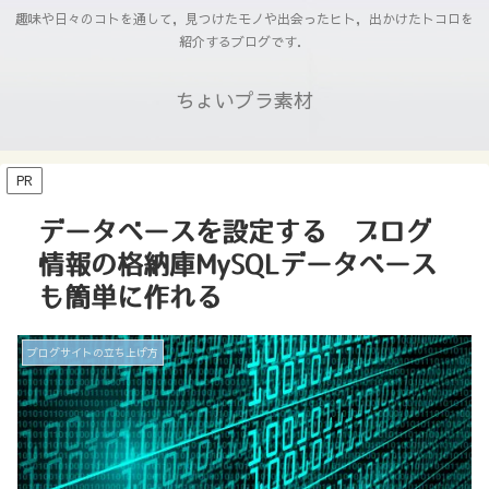
趣味や日々のコトを通して，見つけたモノや出会ったヒト，出かけたトコロを
紹介するブログです．
ちょいプラ素材
PR
データベースを設定する ブログ
情報の格納庫MySQLデータベース
も簡単に作れる
ブログサイトの立ち上げ方