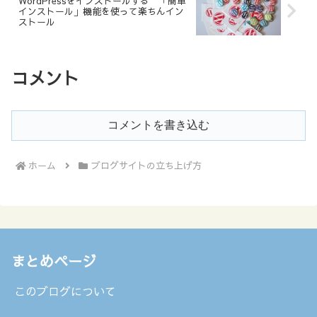
WordPressをインストールする 「簡単
インストール」機能を使って楽ちんイン
ストール
コメント
コメントを書き込む
ホーム
ブログサイトの立ち上げ方
まとめページ
このブログについて