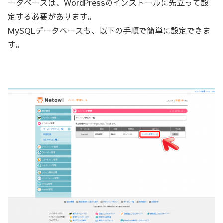
ータベースは、WordPressのインストールに先立って設
定する必要があります。
MySQLデータベースも、以下の手順で簡単に設定できま
す。