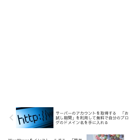
サーバーのアカウントを取得する 「お
試し期間」を利用して無料で自分のブロ
グのドメイン名を手に入れる