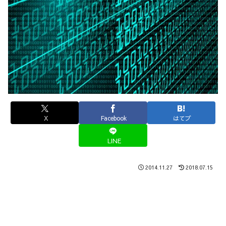
X
Facebook
はてブ
LINE
2014.11.27
2018.07.15