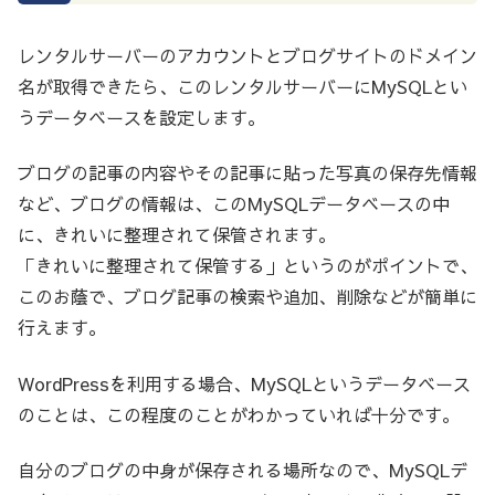
レンタルサーバーのアカウントとブログサイトのドメイン
名が取得できたら、このレンタルサーバーにMySQLとい
うデータベースを設定します。
ブログの記事の内容やその記事に貼った写真の保存先情報
など、ブログの情報は、このMySQLデータベースの中
に、きれいに整理されて保管されます。
「きれいに整理されて保管する」というのがポイントで、
このお蔭で、ブログ記事の検索や追加、削除などが簡単に
行えます。
WordPressを利用する場合、MySQLというデータベース
のことは、この程度のことがわかっていれば十分です。
自分のブログの中身が保存される場所なので、MySQLデ