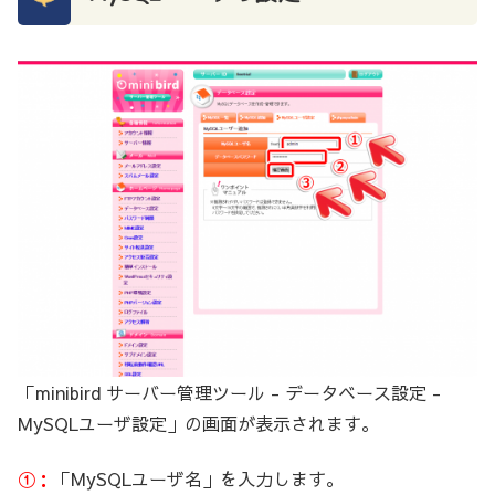
「minibird サーバー管理ツール - データベース設定 -
MySQLユーザ設定」の画面が表示されます。
①：
「MySQLユーザ名」を入力します。