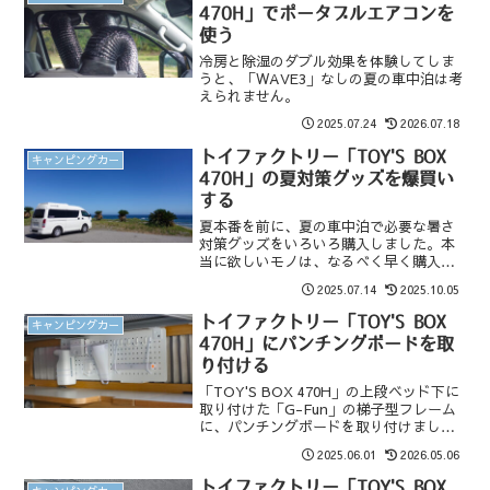
470H」でポータブルエアコンを
使う
冷房と除湿のダブル効果を体験してしま
うと、「WAVE3」なしの夏の車中泊は考
えられません。
2025.07.24
2026.07.18
トイファクトリー「TOY'S BOX
キャンピングカー
470H」の夏対策グッズを爆買い
する
夏本番を前に、夏の車中泊で必要な暑さ
対策グッズをいろいろ購入しました。本
当に欲しいモノは、なるべく早く購入す
る方が、長く使えて費用対効果も高くな
2025.07.14
2025.10.05
ります。
トイファクトリー「TOY'S BOX
キャンピングカー
470H」にパンチングボードを取
り付ける
「TOY'S BOX 470H」の上段ベッド下に
取り付けた「G-Fun」の梯子型フレーム
に、パンチングボードを取り付けまし
た。普段よく使う物を簡単に固定できて
2025.06.01
2026.05.06
楽に手が届くようになったので、とって
も便利になりました。
トイファクトリー「TOY'S BOX