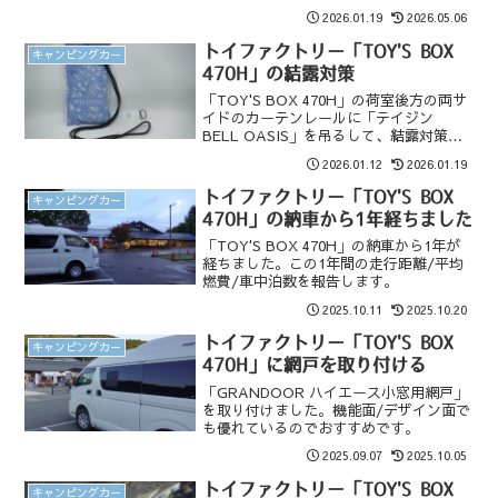
た。ポータブルバッテリーの電源を入れ
2026.01.19
2026.05.06
るだけでネット動画が観れるようになっ
たので、車中泊生活がかなり快適になり
トイファクトリー「TOY'S BOX
キャンピングカー
ました。
470H」の結露対策
「TOY'S BOX 470H」の荷室後方の両サ
イドのカーテンレールに「テイジン
BELL OASIS」を吊るして、結露対策を
行いました。
2026.01.12
2026.01.19
トイファクトリー「TOY'S BOX
キャンピングカー
470H」の納車から1年経ちました
「TOY'S BOX 470H」の納車から1年が
経ちました。この1年間の走行距離/平均
燃費/車中泊数を報告します。
2025.10.11
2025.10.20
トイファクトリー「TOY'S BOX
キャンピングカー
470H」に網戸を取り付ける
「GRANDOOR ハイエース小窓用網戸」
を取り付けました。機能面/デザイン面で
も優れているのでおすすめです。
2025.09.07
2025.10.05
トイファクトリー「TOY'S BOX
キャンピングカー