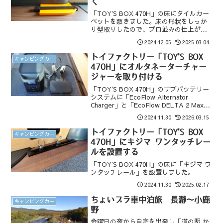
く
「TOY'S BOX 470H」の床にタイルカー
ペットを敷きました。床の形状をしっか
り型取りしたので、プロ並みの仕上がり
になりました。
2024.12.05
2025.03.04
トイファクトリー「TOY'S BOX
キャンピングカー
470H」にオルタネーターチャー
ジャーを取り付ける
「TOY'S BOX 470H」のサブバッテリー
システムに「EcoFlow Alternator
Charger」と「EcoFlow DELTA 2 Max」
をアドオンしました。「EcoFlow DELTA
2024.11.30
2026.03.15
2 Max」が走行充電/ソーラー充電できる
ようになりました。
トイファクトリー「TOY'S BOX
キャンピングカー
470H」にキジマ ワンタッチレー
ルを設置する
「TOY'S BOX 470H」の床に「キジマ ワ
ンタッチレール」を設置しました。
2024.11.30
2025.02.17
ちょいプラ車中泊旅 長瀞～小鹿
キャンピングカー
野
金曜日の夜から自宅を出発し「道の駅 か