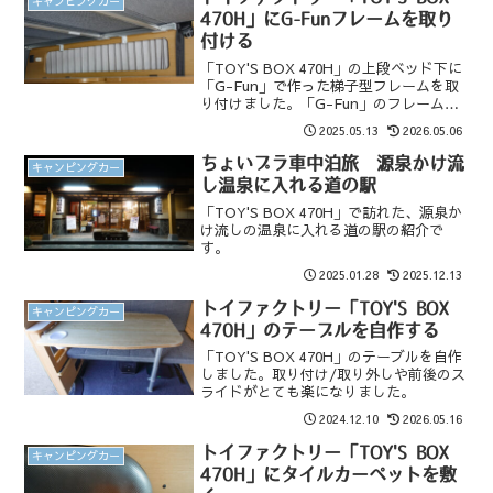
キャンピングカー
470H」にG-Funフレームを取り
付ける
「TOY'S BOX 470H」の上段ベッド下に
「G-Fun」で作った梯子型フレームを取
り付けました。「G-Fun」のフレームや
部品はよく考えられていて、作りたいも
2025.05.13
2026.05.06
のが自由に設計できます。六角レンチや
ドライバーで簡単に組み立てられます。
ちょいプラ車中泊旅 源泉かけ流
キャンピングカー
し温泉に入れる道の駅
「TOY'S BOX 470H」で訪れた、源泉か
け流しの温泉に入れる道の駅の紹介で
す。
2025.01.28
2025.12.13
トイファクトリー「TOY'S BOX
キャンピングカー
470H」のテーブルを自作する
「TOY'S BOX 470H」のテーブルを自作
しました。取り付け/取り外しや前後のス
ライドがとても楽になりました。
2024.12.10
2026.05.16
トイファクトリー「TOY'S BOX
キャンピングカー
470H」にタイルカーペットを敷